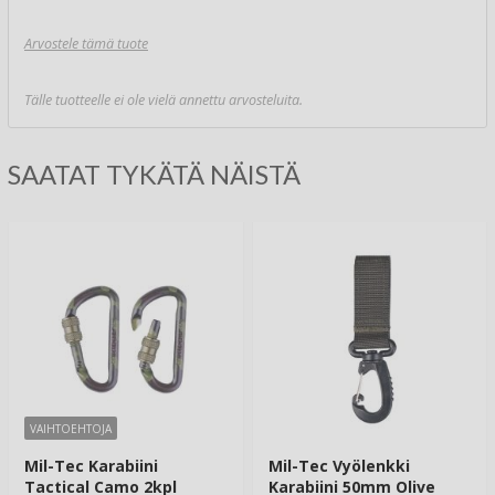
Arvostele tämä tuote
Tälle tuotteelle ei ole vielä annettu arvosteluita.
SAATAT TYKÄTÄ NÄISTÄ
VAIHTOEHTOJA
Mil-Tec Karabiini
Mil-Tec Vyölenkki
Tactical Camo 2kpl
Karabiini 50mm Olive