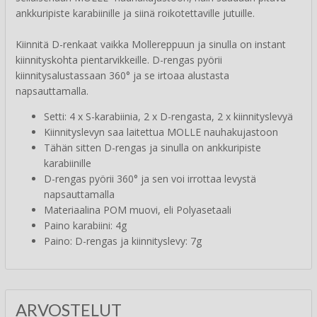
ankkuripiste karabiinille ja siinä roikotettaville jutuille.
Kiinnitä D-renkaat vaikka Mollereppuun ja sinulla on instant
kiinnityskohta pientarvikkeille. D-rengas pyörii
kiinnitysalustassaan 360° ja se irtoaa alustasta
napsauttamalla.
Setti: 4 x S-karabiinia, 2 x D-rengasta, 2 x kiinnityslevyä
Kiinnityslevyn saa laitettua MOLLE nauhakujastoon
Tähän sitten D-rengas ja sinulla on ankkuripiste
karabiinille
D-rengas pyörii 360° ja sen voi irrottaa levystä
napsauttamalla
Materiaalina POM muovi, eli Polyasetaali
Paino karabiini: 4g
Paino: D-rengas ja kiinnityslevy: 7g
ARVOSTELUT