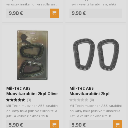
varustekiinnike, jonka avulla saat
hyvin kevyitä karabiineja, ehkä
pientarv…
kevyimpi…
9,90 €
9,90 €
Mil-Tec ABS
Mil-Tec ABS
Muovikarabiini 2kpl Olive
Muovikarabiini 2kpl
Musta
(3)
(0)
Mil-Tecin muovinen ABS karabiini
Mil-Tecin muovinen ABS karabiini
on kätsy haka jolla voit kiinnitellä
on kätsy haka jolla voit kiinnitellä
juttuja vaikka rinkkaasi tai h…
juttuja vaikka rinkkaasi tai h…
5,90 €
5,90 €