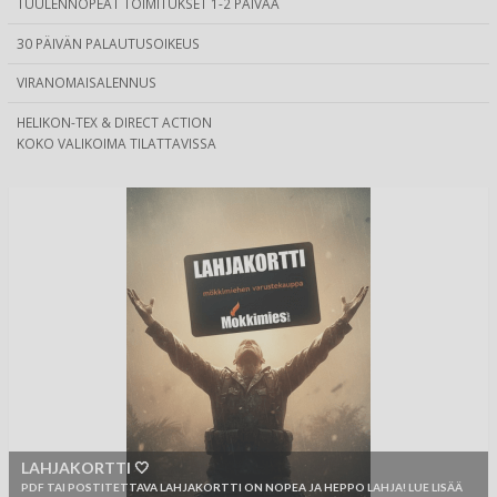
TUULENNOPEAT TOIMITUKSET 1-2 PÄIVÄÄ
30 PÄIVÄN PALAUTUSOIKEUS
VIRANOMAISALENNUS
HELIKON-TEX & DIRECT ACTION
KOKO VALIKOIMA TILATTAVISSA
LAHJAKORTTI 🤍
PDF TAI POSTITETTAVA LAHJAKORTTI ON NOPEA JA HEPPO LAHJA! LUE LISÄÄ