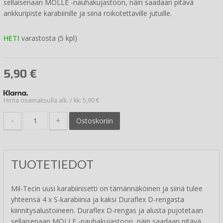
sellaisenaan MOLLE -nauhakujastoon, näin saadaan pitävä
ankkuripiste karabiinille ja siinä roikotettaville jutuille.
HETI
varastosta (5 kpl)
5,90
€
Hinta osamaksulla alk. / kk: 5,90 €
-
+
Ostoskoriin
TUOTETIEDOT
Mil-Tecin uusi karabiinisetti on tämännäköinen ja siinä tulee
yhteensä 4 x S-karabiinia ja kaksi Duraflex D-rengasta
kiinnitysalustoineen. Duraflex D-rengas ja alusta pujotetaan
sellaisenaan MOLLE -nauhakujastoon, näin saadaan pitävä