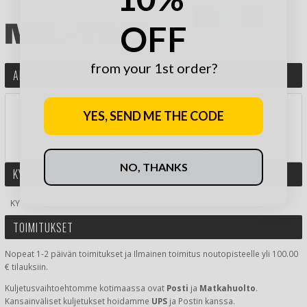
OFF
from your 1st order?
ARVOSTELE TÄMÄ TUOTE
ARVIOI TUOTE TÄHDILLÄ:
YES, SEND ME THE CODE
JA VOITA LAHJAKORTTI!
NO, THANKS
KYSY LISÄÄ TUOTTEESTA
KYSY LISÄÄ TUOTTEESTA
TOIMITUKSET
Nopeat 1-2 päivän toimitukset ja Ilmainen toimitus noutopisteelle yli 100.00
€ tilauksiin.
Kuljetusvaihtoehtomme kotimaassa
ovat
Posti
ja
Matkahuolto
.
Kansainväliset kuljetukset hoidamme
UPS
ja Postin kanssa.