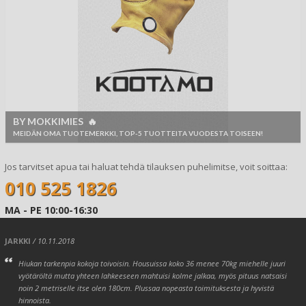
BY MOKKIMIES 🔥
MEIDÄN OMA TUOTEMERKKI, TOP-5 TUOTTEITA VUODESTA TOISEEN!
Jos tarvitset apua tai haluat tehdä tilauksen puhelimitse, voit soittaa:
010 525 1826
MA - PE 10:00-16:30
JARKKI
/ 10.11.2018
Hiukan tarkenpia kokoja toivoisin. Housuissa koko 36 menee 70kg miehelle juuri
vyötäröltä mutta yhteen lahkeeseen mahtuisi kolme jalkaa, myös pituus natsaisi
noin 2 metriselle itse olen 180cm. Plussaa nopeasta toimituksesta ja hyvistä
hinnoista.