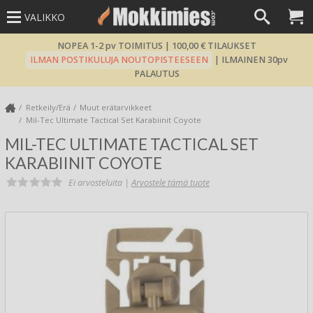
VALIKKO
NOPEA 1-2 pv TOIMITUS | 100,00 € TILAUKSET
ILMAN POSTIKULUJA NOUTOPISTEESEEN
| ILMAINEN 30pv
PALAUTUS
Retkeily/Erä
Muut erätarvikkeet
Mil-Tec Ultimate Tactical Set Karabiinit Coyote
MIL-TEC ULTIMATE TACTICAL SET
KARABIINIT COYOTE
Ei arvosteluita |
Arvostele tämä tuote