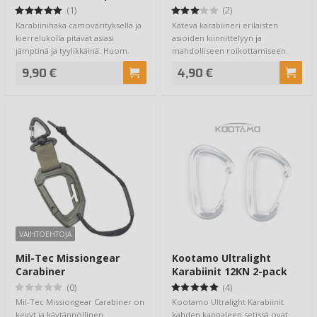
(1)
(2)
Karabiinihaka camovärityksellä ja
Kätevä karabiineri erilaisten
kierrelukolla pitävät asiasi
asioiden kiinnittelyyn ja
jämptinä ja tyylikkäinä. Huom.
mahdolliseen roikottamiseen.
Olless…
Voidaan käyttää…
9,90 €
4,90 €
VAIHTOEHTOJA
Mil-Tec Missiongear
Kootamo Ultralight
Carabiner
Karabiinit 12KN 2-pack
(0)
(4)
Mil-Tec Missiongear Carabiner on
Kootamo Ultralight Karabiinit
kevyt ja käytännöllinen
kahden kappaleen setissä ovat