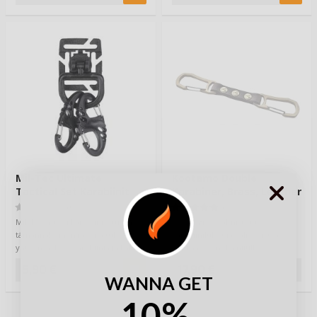
Mil-Tec Ultimate
Kootamo Double
Tactical Set Karabiinit
Karabiner, Brass, Leather
Musta
(0)
(2)
Mil-Tecin uusi karabiinisetti on
Messingistä valmistetut
tämännäköinen ja siinä tulee
karabiinilukot ja välissä jytyä
yhteensä 4 x S-karabiinia ja kaksi
nahkaa kolmella niitillä
Dur…
varmistettuna. Hyvä…
5,90 €
17,90 €
WANNA GET
10%