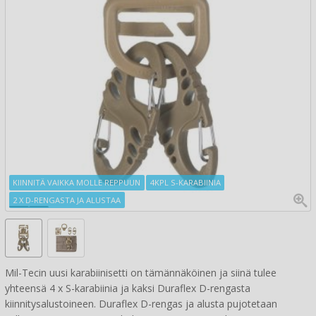
KIINNITÄ VAIKKA MOLLE REPPUUN
4KPL S-KARABIINIA
2 X D-RENGASTA JA ALUSTAA
Mil-Tecin uusi karabiinisetti on tämännäköinen ja siinä tulee
yhteensä 4 x S-karabiinia ja kaksi Duraflex D-rengasta
kiinnitysalustoineen. Duraflex D-rengas ja alusta pujotetaan