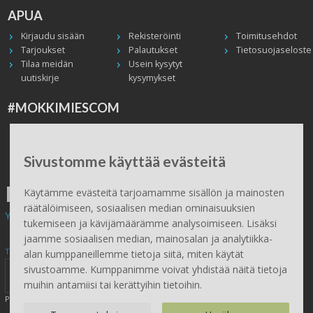
APUA
Kirjaudu sisään
Rekisteröinti
Toimitusehdot
Tarjoukset
Palautukset
Tietosuojaseloste
Tilaa meidän
Usein kysytyt
uutiskirje
kysymykset
#MOKKIMIESCOM
Facebook
Instagram
Twitter / X
TikTok
Youtube
In English
Peruuta tilaus
Sivustomme käyttää evästeitä
ILMAINEN TOIMITUS
Käytämme evästeitä tarjoamamme sisällön ja mainosten
räätälöimiseen, sosiaalisen median ominaisuuksien
Yli 100 € tilauksiin.
tukemiseen ja kävijämäärämme analysoimiseen. Lisäksi
jaamme sosiaalisen median, mainosalan ja analytiikka-
Tilaa Mökkimies.comin uutiskirje tästä
alan kumppaneillemme tietoja siitä, miten käytät
sivustoamme. Kumppanimme voivat yhdistää näitä tietoja
muihin antamiisi tai kerättyihin tietoihin.
Painamalla lähetä, hyväksyt henkilötietojen tallentamisen (
lue
)