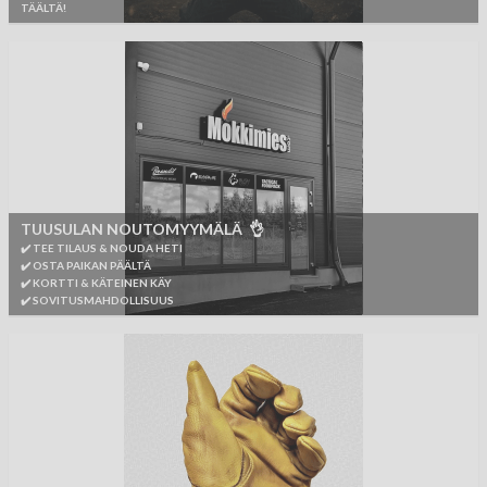
TÄÄLTÄ!
TUUSULAN NOUTOMYYMÄLÄ 👌
✔️ TEE TILAUS & NOUDA HETI
✔️ OSTA PAIKAN PÄÄLTÄ
✔️ KORTTI & KÄTEINEN KÄY
✔️ SOVITUSMAHDOLLISUUS