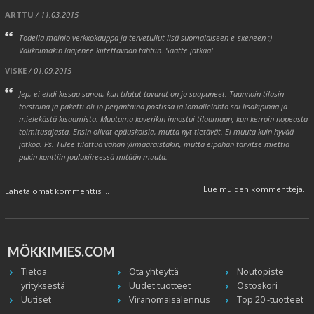
ARTTU
/ 11.03.2015
Todella mainio verkkokauppa ja tervetullut lisä suomalaiseen e-skeneen :)
Valikoimakin laajenee kiitettävään tahtiin. Saatte jatkaa!
VISKE
/ 01.09.2015
Jep, ei ehdi kissaa sanoa, kun tilatut tavarat on jo saapuneet. Taannoin tilasin
torstaina ja paketti oli jo perjantaina postissa ja lomallelähtö sai lisäkipinää ja
mielekästä kisaamista. Muutama kaverikin innostui tilaamaan, kun kerroin nopeasta
toimitusajasta. Ensin olivat epäuskoisia, mutta nyt tietävät. Ei muuta kuin hyvää
jatkoa. Ps. Tulee tilattua vähän ylimääräistäkin, mutta eipähän tarvitse miettiä
pukin konttiin joulukiireessä mitään muuta.
Lue muiden kommentteja...
Lähetä omat kommenttisi...
MÖKKIMIES.COM
Tietoa
Ota yhteyttä
Noutopiste
yrityksestä
Uudet tuotteet
Ostoskori
Uutiset
Viranomaisalennus
Top 20 -tuotteet