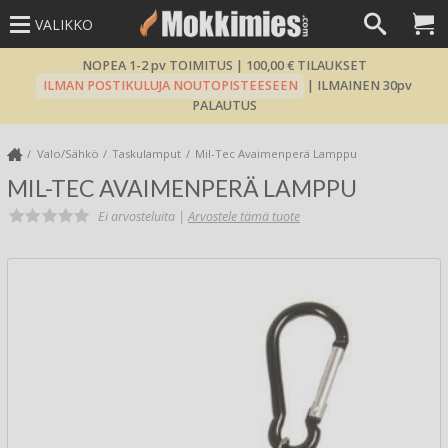
VALIKKO
NOPEA 1-2 pv TOIMITUS | 100,00 € TILAUKSET
ILMAN POSTIKULUJA NOUTOPISTEESEEN
| ILMAINEN 30pv
PALAUTUS
Valo/Sähkö
Taskulamput
Mil-Tec Avaimenperä Lamppu
MIL-TEC AVAIMENPERÄ LAMPPU
Ei arvosteluita |
Arvostele tämä tuote