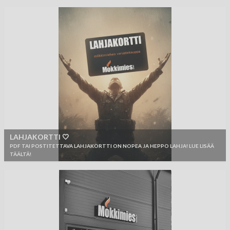
LAHJAKORTTI 🤍
PDF TAI POSTITETTAVA LAHJAKORTTI ON NOPEA JA HEPPO LAHJA! LUE LISÄÄ
TÄÄLTÄ!