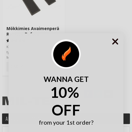
Mökkimies Avaimenperä
Remove Before
(1)
Kankainen remove before flight -
tyylinen avaimenperä
Mökkimiehen liekillä ja tekstillä.
Toimii hyvi…
3,90 €
WANNA GET
10%
OFF
ARVOSTELE TÄMÄ TUOTE
from your 1st order?
ARVIOI TUOTE TÄHDILLÄ: