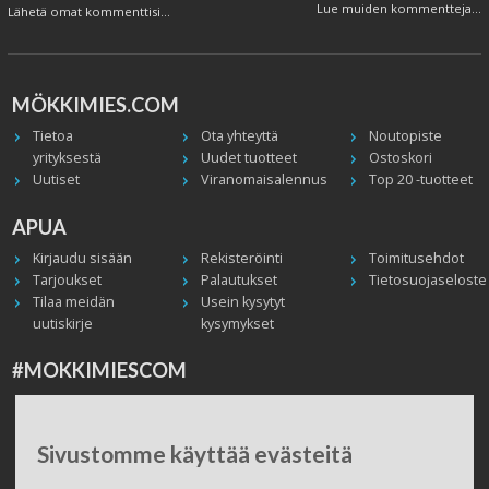
Lue muiden kommentteja...
Lähetä omat kommenttisi...
MÖKKIMIES.COM
Tietoa
Ota yhteyttä
Noutopiste
yrityksestä
Uudet tuotteet
Ostoskori
Uutiset
Viranomaisalennus
Top 20 -tuotteet
APUA
Kirjaudu sisään
Rekisteröinti
Toimitusehdot
Tarjoukset
Palautukset
Tietosuojaseloste
Tilaa meidän
Usein kysytyt
uutiskirje
kysymykset
#MOKKIMIESCOM
Facebook
Instagram
Twitter / X
TikTok
Youtube
In English
Peruuta tilaus
Sivustomme käyttää evästeitä