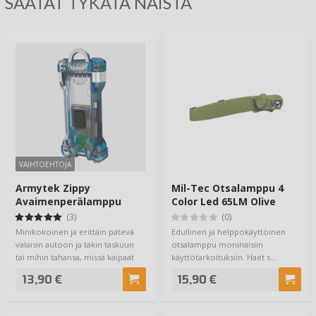
SAATAT TYKÄTÄ NÄISTÄ
VAIHTOEHTOJA
Armytek Zippy
Mil-Tec Otsalamppu 4
Avaimenperälamppu
Color Led 65LM Olive
160lm
(3)
(0)
Minikokoinen ja erittäin pätevä
Edullinen ja helppokäyttöinen
valaisin autoon ja takin taskuun
otsalamppu moninaisiin
tai mihin tahansa, missä kaipaat
käyttötarkoituksiin. Haet s…
pi…
13,90 €
15,90 €