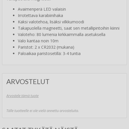
Avaimenperä LED valaisin
Irrotettava karabiinihaka
Kaksi valotehoa, lisäksi vilkkumoodi
Takapuolella magneetti, saat sen metallipintoihin kiinni
Valoteho: 80 lumenia kirkkaimmalla asetuksella
Valo kantaa noin 10m
Paristot: 2 x CR2032 (mukana)
Paloaikaa paristosetillä: 3-4 tuntia
ARVOSTELUT
Arvostele tämä tuote
Tälle tuotteelle ei ole vielä annettu arvosteluita.