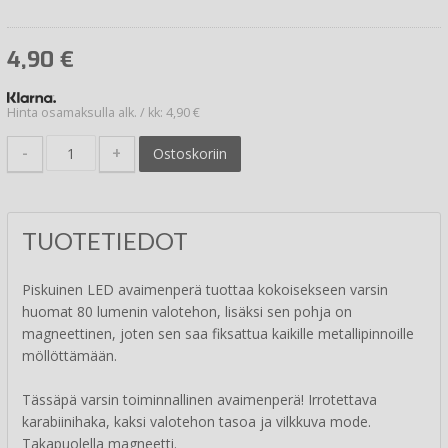
4,90
€
Hinta osamaksulla alk. / kk: 4,90 €
-
+
Ostoskoriin
TUOTETIEDOT
Piskuinen LED avaimenperä tuottaa kokoisekseen varsin
huomat 80 lumenin valotehon, lisäksi sen pohja on
magneettinen, joten sen saa fiksattua kaikille metallipinnoille
möllöttämään.
Tässäpä varsin toiminnallinen avaimenperä! Irrotettava
karabiinihaka, kaksi valotehon tasoa ja vilkkuva mode.
Takapuolella magneetti.