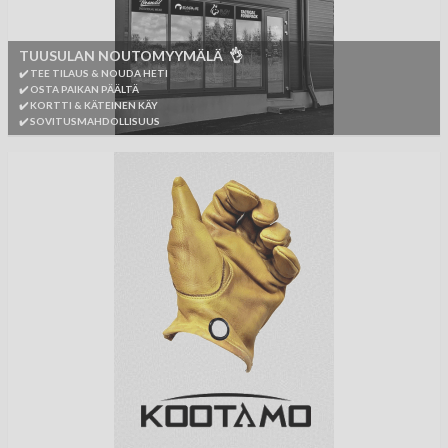
TUUSULAN NOUTOMYYMÄLÄ 👌
✔️ TEE TILAUS & NOUDA HETI
✔️ OSTA PAIKAN PÄÄLTÄ
✔️ KORTTI & KÄTEINEN KÄY
✔️ SOVITUSMAHDOLLISUUS