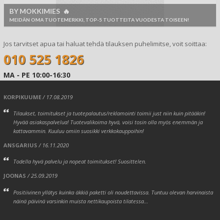
BY MOKKIMIES 🔥
MEIDÄN OMA TUOTEMERKKI, TOP-5 TUOTTEITA VUODESTA TOISEEN!
Jos tarvitset apua tai haluat tehdä tilauksen puhelimitse, voit soittaa:
010 525 1826
MA - PE 10:00-16:30
KORPIKUUME
/ 17.08.2019
Tilaukset, toimitukset ja tuotepalautus/reklamointi toimii just niin kuin pitääkin!
Hyvää asiakaspalvelua! Tuotevalikoima hyvä, voisi tosin olla myös enemmän ja
kattavammin. Kuuluu omiin suosikki verkkokauppoihin!
ANSGARIUS
/ 16.11.2020
Todella hyvä palvelu ja nopeat toimitukset! Suosittelen.
JOONAS
/ 25.09.2019
Positiivinen yllätys kuinka äkkiä paketti oli noudettavissa. Tuntuu olevan harvinaista
näinä päivinä varsinkin muista nettikaupoista tilatessa...