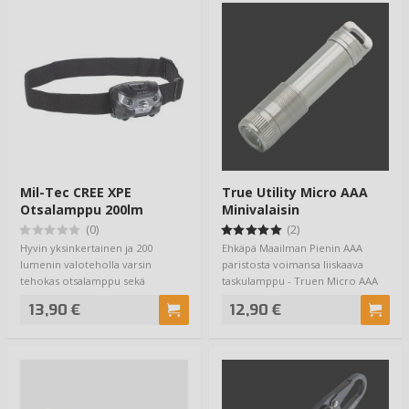
Mil-Tec CREE XPE
True Utility Micro AAA
Otsalamppu 200lm
Minivalaisin
(0)
(2)
Hyvin yksinkertainen ja 200
Ehkäpä Maailman Pienin AAA
lumenin valoteholla varsin
paristosta voimansa liiskaava
tehokas otsalamppu sekä
taskulamppu - Truen Micro AAA
valkoisilla että puna…
toi…
13,90 €
12,90 €