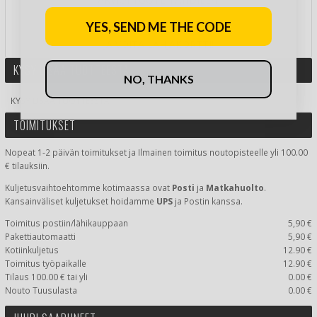
YES, SEND ME THE CODE
JA VOITA LAHJAKORTTI!
KYSY LISÄÄ TUOTTEESTA
NO, THANKS
KYSY LISÄÄ TUOTTEESTA
TOIMITUKSET
Nopeat 1-2 päivän toimitukset ja Ilmainen toimitus noutopisteelle yli 100.00
€ tilauksiin.
Kuljetusvaihtoehtomme kotimaassa
ovat
Posti
ja
Matkahuolto
.
Kansainväliset kuljetukset hoidamme
UPS
ja Postin kanssa.
Toimitus postiin/lähikauppaan
5,90 €
Pakettiautomaatti
5,90 €
Kotiinkuljetus
12.90 €
Toimitus työpaikalle
12.90 €
Tilaus 100.00 € tai yli
0.00 €
Nouto Tuusulasta
0.00 €