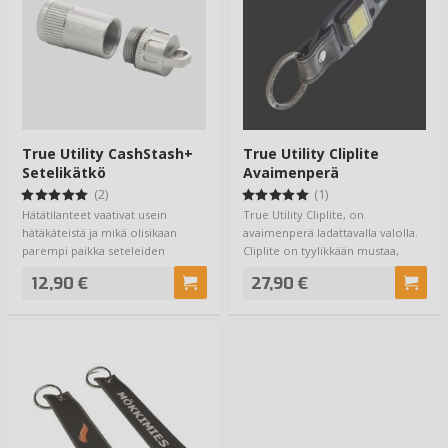
True Utility CashStash+
True Utility Cliplite
Setelikätkö
Avaimenperä
Ladattavalla Valolla
(2)
(1)
Hätätilanteet vaativat usein
True Utility Cliplite, on
hätäkäteistä ja mikä olisikaan
avaimenperä ladattavalla valolla.
parempi paikka seteleiden
Cliplite on tyylikkään mustaa,
piilotteluun j…
titaanipi…
12,90 €
27,90 €