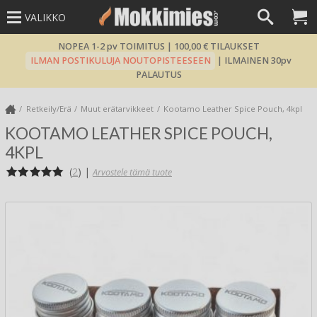
VALIKKO
NOPEA 1-2 pv TOIMITUS | 100,00 € TILAUKSET
ILMAN POSTIKULUJA NOUTOPISTEESEEN
| ILMAINEN 30pv
PALAUTUS
Retkeily/Erä
Muut erätarvikkeet
Kootamo Leather Spice Pouch, 4kpl
KOOTAMO LEATHER SPICE POUCH,
4KPL
(
2
)
|
Arvostele tämä tuote