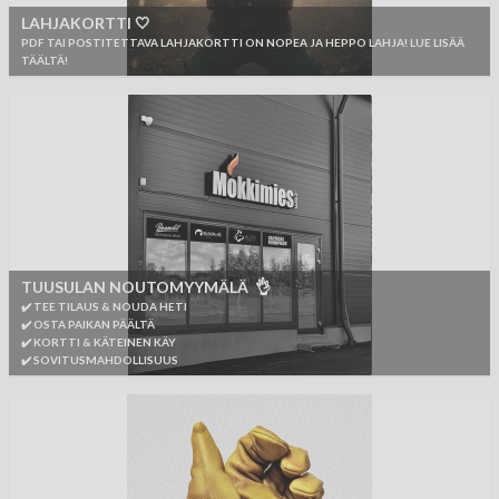
LAHJAKORTTI 🤍
PDF TAI POSTITETTAVA LAHJAKORTTI ON NOPEA JA HEPPO LAHJA! LUE LISÄÄ
TÄÄLTÄ!
TUUSULAN NOUTOMYYMÄLÄ 👌
✔️ TEE TILAUS & NOUDA HETI
✔️ OSTA PAIKAN PÄÄLTÄ
✔️ KORTTI & KÄTEINEN KÄY
✔️ SOVITUSMAHDOLLISUUS