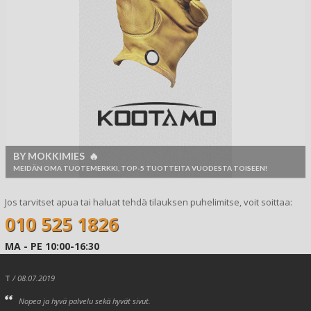
BY MOKKIMIES 🔥
MEIDÄN OMA TUOTEMERKKI, TOP-5 TUOTTEITA VUODESTA TOISEEN!
Jos tarvitset apua tai haluat tehdä tilauksen puhelimitse, voit soittaa:
010 525 1826
MA - PE 10:00-16:30
T
/ 08.07.2019
Nopea ja hyvä palvelu sekä hyvät sivut.