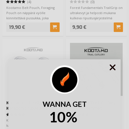
(4)
(0)
Kootamo Belt Pouch, Foraging
Forest Fundamentals TrailGrip on
Pouch on näppärä vyölle
ultrakevyt ja helposti mukana
kiinnitettävä pussukka, joka
kulkeva ripustusjärjestelmä
kulkee pienenä nyy…
retkikatt…
19,90 €
9,90 €
WANNA GET
Kootamo Ultralight
Kootamo Trail Cutlery,
Karabiinit 12KN 2-pack
Taittoaterimet
10%
(4)
(5)
Kootamo Ultralight Karabiinit
Kootamo Trail Cutlery
kahden kappaleen setissä ovat
Taittoaterimet eivät paljoa paina