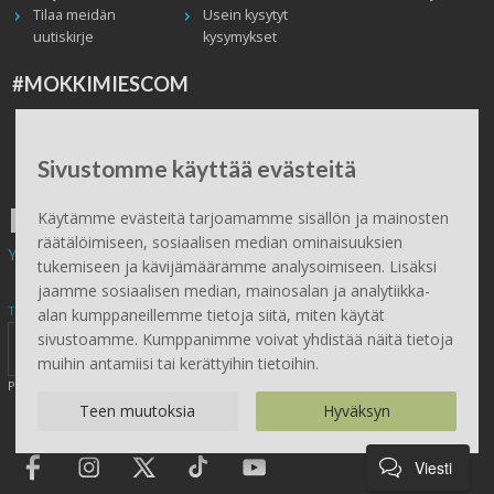
Tilaa meidän
Usein kysytyt
uutiskirje
kysymykset
#MOKKIMIESCOM
Facebook
Instagram
Twitter / X
TikTok
Youtube
In English
Peruuta tilaus
Sivustomme käyttää evästeitä
ILMAINEN TOIMITUS
Käytämme evästeitä tarjoamamme sisällön ja mainosten
räätälöimiseen, sosiaalisen median ominaisuuksien
Yli 100 € tilauksiin.
tukemiseen ja kävijämäärämme analysoimiseen. Lisäksi
jaamme sosiaalisen median, mainosalan ja analytiikka-
Tilaa Mökkimies.comin uutiskirje tästä
alan kumppaneillemme tietoja siitä, miten käytät
sivustoamme. Kumppanimme voivat yhdistää näitä tietoja
muihin antamiisi tai kerättyihin tietoihin.
Painamalla lähetä, hyväksyt henkilötietojen tallentamisen (
lue
)
Teen muutoksia
Hyväksyn
Viesti