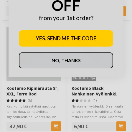
OFF
hyvin kevyitä karabiineja, ehkä
ja ovat mainio setti kaikille
kevyimpi…
retkiruokailua…
9,90 €
7,90 €
from your 1st order?
YES, SEND ME THE CODE
NO, THANKS
VAIHTOEHTOJA
Kootamo Kipinärauta 8",
Kootamo Black
XXL, Ferro Rod
Nahkainen Vyölenkki,
Belt, Loop
(6)
(1)
Kas, kun pitää sytyttää nuotiota
Nahkainen vyölenkki D-renkaalla
tahi kokkoa, tai hätäviittoa
tai snap hook -karabiinilla. Osta
signaalitulella helikopterille, on
tästä erikseen tai lisää. Kootamo
par…
…
32,90 €
6,90 €