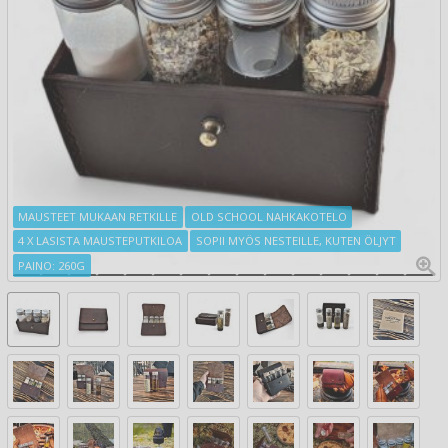
MAUSTEET MUKAAN RETKILLE
OLD SCHOOL NAHKAKOTELO
4 X LASISTA MAUSTEPUTKILOA
SOPII MYÖS NESTEILLE, KUTEN ÖLJYT
PAINO: 260G