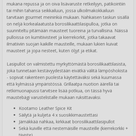
mukana repussa ja on oiva lisävaruste retkeilyyn, patikointiin
tai mihin tahansa seikkailuun, jossa ulkoilmakokkailuun
tarvitaan gourmet meininkiä mukaan. Nahkaisen taskun sisällä
on neljä korkealaatuista borosilikaattilasipulloa, jotka on
suunniteltu pitämään mausteet tuoreina ja turvallisina. Näissä
pulloissa on kumitiivisteet ja kierrekorkit, jotka takaavat
ilmatiiviin suojan kaikille mausteille, mukaan lukien kuivat
mausteet ja jopa nesteet, kuten öljyt ja etikat.
Lasipullot on valmistettu myrkyttömästä borosilikaattilasista,
joka tunnetaan kestävyydestään eivätkä välitä lämpöshokista
- sopivat rakenteen puolesta käytettäväksi sekä kuumassa
että kylmässä ympäristössä. Grillaatpa nuotion äärellä tai
retkimuonapussi tarvitsee lisää potkua, on tässä hyvä
maustebägi varustelistalle mukaan ruksittavaksi.
Kootamo Leather Spice Kit
Säilytä ja kuljeta 4 x suosikkimaustettasi
Jämäkkää nahkaa, kirkkaat borosilikaattilasipullot
Sekä kuiville että nestemäisille mausteille (kierrekorkki +
tiiviste)