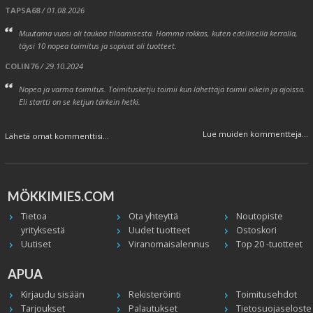
TAPSA68
/ 01.08.2026
Muutama vuosi oli taukoa tilaamisesta. Homma rokkas, kuten edellisellä kerralla,
täysi 10 nopea toimitus ja sopivat oli tuotteet.
COLIN76
/ 29.10.2024
Nopea ja varma toimitus. Toimitusketju toimii kun lähettäjä toimii oikein ja ajoissa.
Eli startti on se ketjun tärkein hetki.
Lue muiden kommentteja...
Lähetä omat kommenttisi...
MÖKKIMIES.COM
Tietoa
Ota yhteyttä
Noutopiste
yrityksestä
Uudet tuotteet
Ostoskori
Uutiset
Viranomaisalennus
Top 20 -tuotteet
APUA
Kirjaudu sisään
Rekisteröinti
Toimitusehdot
Tarjoukset
Palautukset
Tietosuojaseloste