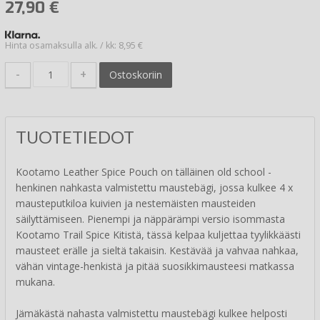
27,90
€
Hinta osamaksulla alk. / kk: 8,95 €
-
+
Ostoskoriin
TUOTETIEDOT
Kootamo Leather Spice Pouch on tälläinen old school -
henkinen nahkasta valmistettu maustebägi, jossa kulkee 4 x
mausteputkiloa kuivien ja nestemäisten mausteiden
säilyttämiseen. Pienempi ja näppärämpi versio isommasta
Kootamo Trail Spice Kitistä, tässä kelpaa kuljettaa tyylikkäästi
mausteet erälle ja sieltä takaisin. Kestävää ja vahvaa nahkaa,
vähän vintage-henkistä ja pitää suosikkimausteesi matkassa
mukana.
Jämäkästä nahasta valmistettu maustebägi kulkee helposti