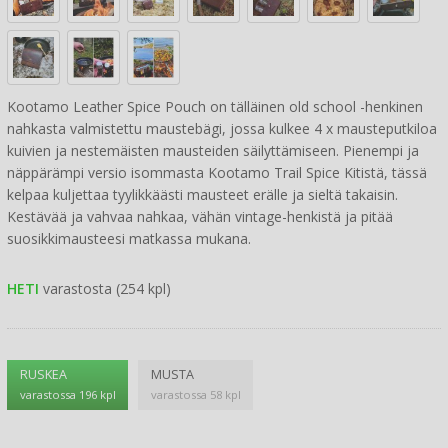
Kootamo Leather Spice Pouch on tälläinen old school -henkinen
nahkasta valmistettu maustebägi, jossa kulkee 4 x mausteputkiloa
kuivien ja nestemäisten mausteiden säilyttämiseen. Pienempi ja
näppärämpi versio isommasta Kootamo Trail Spice Kitistä, tässä
kelpaa kuljettaa tyylikkäästi mausteet erälle ja sieltä takaisin.
Kestävää ja vahvaa nahkaa, vähän vintage-henkistä ja pitää
suosikkimausteesi matkassa mukana.
HETI
varastosta (254 kpl)
RUSKEA
MUSTA
varastossa 196 kpl
varastossa 58 kpl