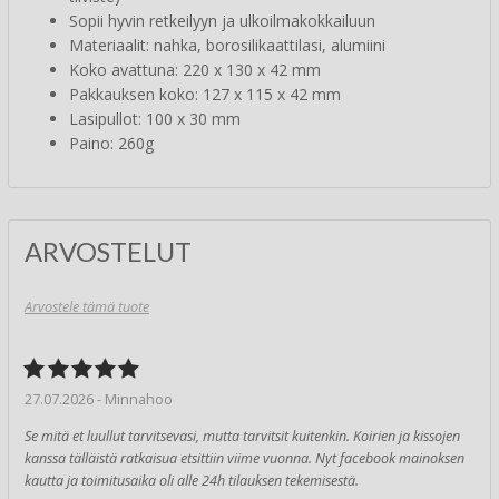
Sopii hyvin retkeilyyn ja ulkoilmakokkailuun
Materiaalit: nahka, borosilikaattilasi, alumiini
Koko avattuna: 220 x 130 x 42 mm
Pakkauksen koko: 127 x 115 x 42 mm
Lasipullot: 100 x 30 mm
Paino: 260g
ARVOSTELUT
Arvostele tämä tuote
27.07.2026 - Minnahoo
Se mitä et luullut tarvitsevasi, mutta tarvitsit kuitenkin. Koirien ja kissojen
kanssa tälläistä ratkaisua etsittiin viime vuonna. Nyt facebook mainoksen
kautta ja toimitusaika oli alle 24h tilauksen tekemisestä.