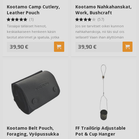
Kootamo Camp Cutlery,
Kootamo Nahkahanskat,
Leather Pouch
Work, Bushcraft
(1)
(57)
Tässäpä tälläiset hienot,
Jos sie tarvitset oikei kunnon
keskiaikaiseen henkeen käsin
nahkahanskoja, nii täs siul ois
taotut aterimet ja spatula, jotka
sellaset! Vaan ihan älyttömän
toimitetaan…
mukavat…
39,90 €
39,90 €
Kootamo Belt Pouch,
FF TrailGrip Adjustable
Foraging, Vyöpussukka
Pot & Cup Hanger