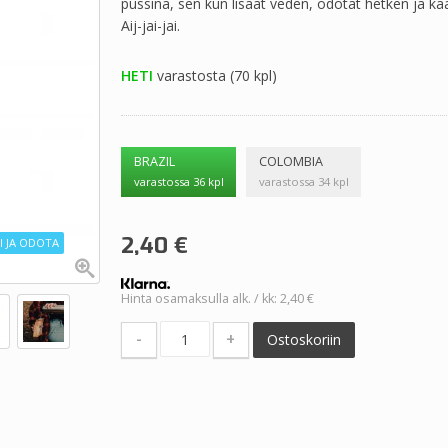
pussina, sen kun lisäät veden, odotat hetken ja ka
Aij-jai-jai.
HETI
varastosta (70 kpl)
BRAZIL
COLOMBIA
varastossa 36 kpl
varastossa 34 kpl
2,40
€
I JA ODOTA
Hinta osamaksulla alk. / kk: 2,40 €
-
+
Ostoskoriin