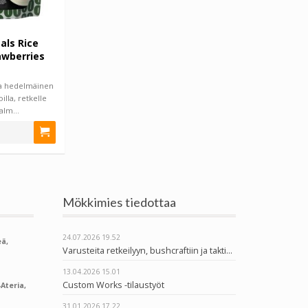
ls Rice
awberries
a hedelmäinen
illa, retkelle
valm…
Mökkimies tiedottaa
24.07.2026
19.52
ä,
Varusteita retkeilyyn, bushcraftiin ja taktiseen käyttöön
13.04.2026
15.01
Custom Works -tilaustyöt
Ateria,
31.01.2026
17.22