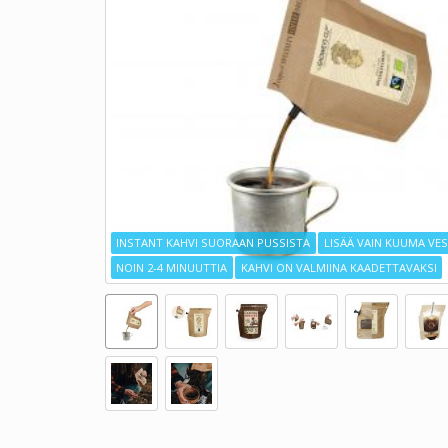
INSTANT KAHVI SUORAAN PUSSISTA
LISÄÄ VAIN KUUMA VES
NOIN 2-4 MINUUTTIA
KAHVI ON VALMIINA KAADETTAVAKSI