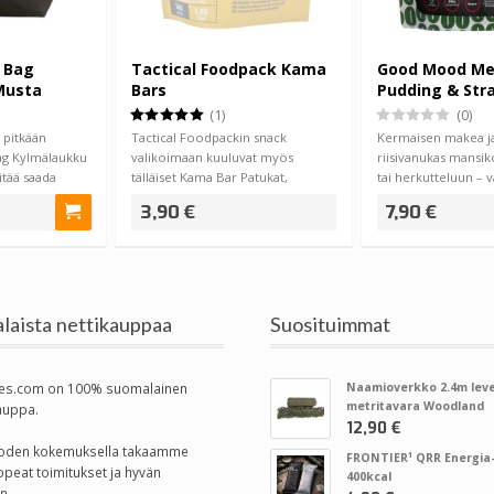
r Bag
Tactical Foodpack Kama
Good Mood Mea
Musta
Bars
Pudding & Str
(1)
(0)
ä pitkään
Tactical Foodpackin snack
Kermaisen makea j
Bag Kylmälaukku
valikoimaan kuuluvat myös
riisivanukas mansiko
itää saada
tälläiset Kama Bar Patukat,
tai herkutteluun – 
suomeksi ne ovat Tal…
3,90 €
7,90 €
laista nettikauppaa
Suosituimmat
es.com on 100% suomalainen
Naamioverkko 2.4m leve
metritavara Woodland
auppa.
12,90 €
vuoden kokemuksella takaamme
FRONTIER¹ QRR Energia-
opeat toimitukset ja hyvän
400kcal
n.