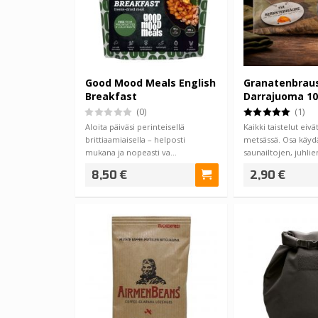
Good Mood Meals English
Granatenbraus
Breakfast
Darrajuoma 1
(0)
(1)
Aloita päiväsi perinteisellä
Kaikki taistelut eiv
brittiaamiaisella – helposti
metsässä. Osa käyd
mukana ja nopeasti va…
saunailtojen, juhlie
aamuyöhön venyne
8,50 €
2,90 €