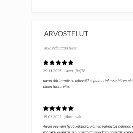
ARVOSTELUT
Arvostele tämä tuote
29.11.2025 - raven(fin)78
aivan äärimmäisen kätevä?? ei paina rinkassa hiiren pi
pitkin tuntureita.
15.03.2021 - Jiikoo ivalo
Aivan peevelin hyvä keksintö. Kahvin valmistus helppoa 
märäksi ja mikäs sen piristävämpää kuin nopeasti kup