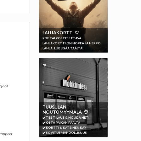
LAHJAKORTTI 🤍
PDF TAI POSTITETTAVA
LAHJAKORTTI ON NOPEA JA HEPPO
LAHJA! LUE LISÄÄ TÄÄLTÄ!
arpoa
TUUSULAN
NOUTOMYYMÄLÄ 👌
✔️ TEE TILAUS & NOUDA HETI
✔️ OSTA PAIKAN PÄÄLTÄ
✔️ KORTTI & KÄTEINEN KÄY
✔️ SOVITUSMAHDOLLISUUS
kamppeet