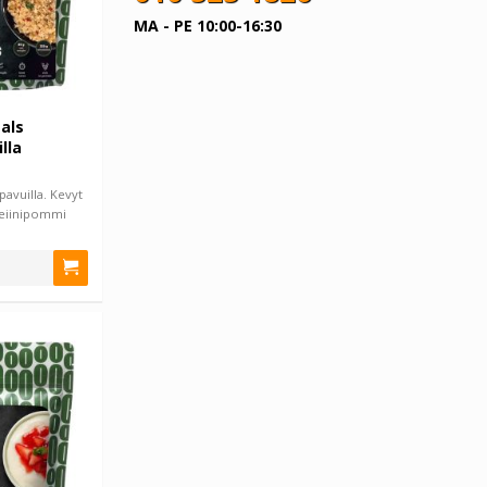
MA - PE 10:00-16:30
als
lla
pavuilla. Kevyt
teiinipommi