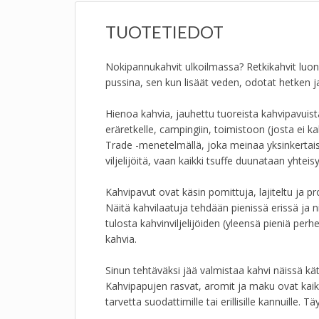
TUOTETIEDOT
Nokipannukahvit ulkoilmassa? Retkikahvit luonn
pussina, sen kun lisäät veden, odotat hetken ja 
Hienoa kahvia, jauhettu tuoreista kahvipavuist
eräretkelle, campingiin, toimistoon (josta ei ka
Trade -menetelmällä, joka meinaa yksinkertaisest
viljelijöitä, vaan kaikki tsuffe duunataan yht
Kahvipavut ovat käsin pomittuja, lajiteltu ja p
Näitä kahvilaatuja tehdään pienissä erissä ja 
tulosta kahvinviljelijöiden (yleensä pieniä perh
kahvia.
Sinun tehtäväksi jää valmistaa kahvi näissä kä
Kahvipapujen rasvat, aromit ja maku ovat kaikk
tarvetta suodattimille tai erillisille kannuille. T