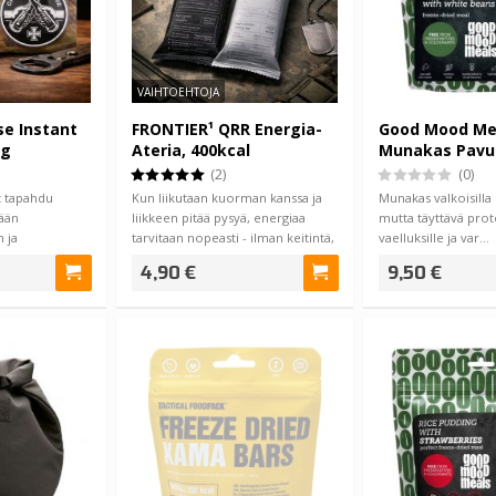
VAIHTOEHTOJA
e Instant
FRONTIER¹ QRR Energia-
Good Mood Me
0g
Ateria, 400kcal
Munakas Pavui
(2)
(0)
ät tapahdu
Kun liikutaan kuorman kanssa ja
Munakas valkoisilla 
ään
liikkeen pitää pysyä, energiaa
mutta täyttävä pro
n ja
tarvitaan nopeasti - ilman keitintä,
vaelluksille ja var…
iden t…
…
4,90 €
9,50 €