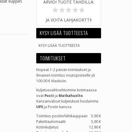
adat kuppiin.
ARVIOI TUOTE TÄHDILLÄ:
JA VOITA LAHJAKORTTI!
KYSY LISÄÄ TUOTTEESTA
KYSY LISÄÄ TUOTTEESTA
TOIMITUKSET
Nopeat 1-2 päivän toimitukset ja
Ilmainen toimitus noutopisteelle yli
100.00 € tilauksiin.
Kuljetusvaihtoehtomme kotimaassa
ovat
Posti
ja
Matkahuolto
.
Kansainväliset kuljetukset hoidamme
UPS
ja Postin kanssa.
Toimitus postiin/lähikauppaan
5,90 €
Pakettiautomaatti
5,90 €
Kotiinkuljetus
12.90 €