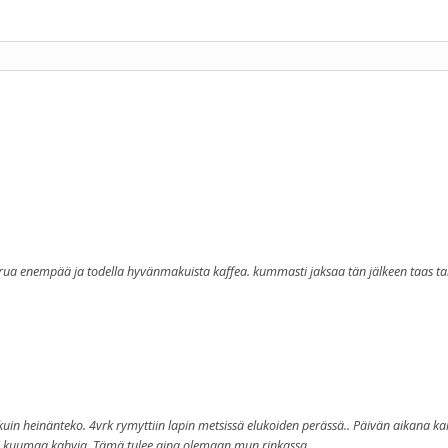
erua enempää ja todella hyvänmakuista kaffea. kummasti jaksaa tän jälkeen taas t
kuin heinänteko. 4vrk rymyttiin lapin metsissä elukoiden perässä.. Päivän aikana 
pi kuumaa kahvia. Tämä tulee aina olemaan mun rinkassa.