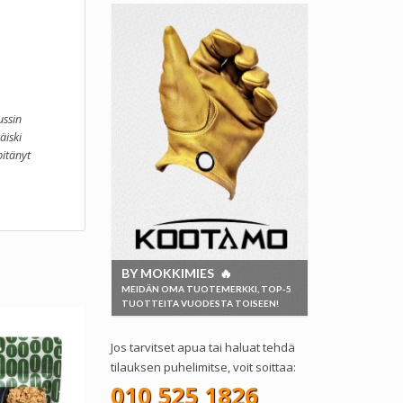
ussin
äiski
pitänyt
BY MOKKIMIES 🔥
MEIDÄN OMA TUOTEMERKKI, TOP-5
TUOTTEITA VUODESTA TOISEEN!
Jos tarvitset apua tai haluat tehdä
tilauksen puhelimitse, voit soittaa:
010 525 1826