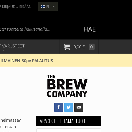
KIRJAUDU SISÄÄN
FI
HAE
T VARUSTEET
0,00 €
0
 ILMAINEN 30pv PALAUTUS
n helmassa?
ARVOSTELE TÄMÄ TUOTE
imitetaan