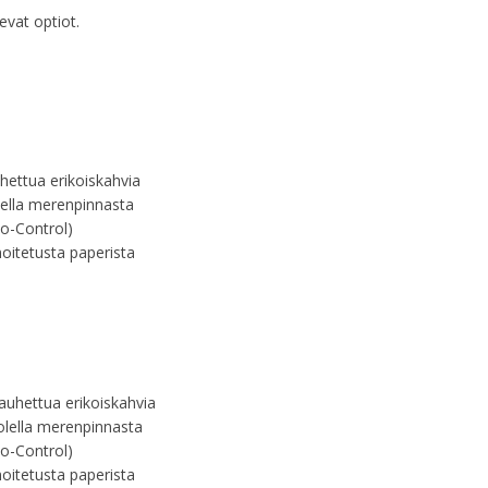
evat optiot.
hettua erikoiskahvia
lella merenpinnasta
co-Control)
noitetusta paperista
auhettua erikoiskahvia
uolella merenpinnasta
co-Control)
noitetusta paperista