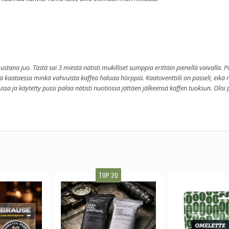
stana juo. Tästä sai 3 miestä nätisti mukilliset sumppia erittäin pienellä vaivalla. P
ä kaataessa minkä vahvuista kaffea haluaa hörppiä. Kaatoventtiili on passeli, eikä r
ussa ja käytetty pussi palaa nätisti nuotiossa jättäen jälkeensä kaffen tuoksun. Olisi 
TOP 20