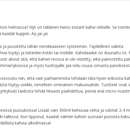
on helmassa? Nyt on tälläinen hieno instant-kahvi retkelle. Se toimi
kaadat kuppiin. Aij-jai-jai.
a ja pussitettu tähän nerokkaaseen systeemiin. Täydellinen valinta
hvia löydy) ja tietenkin kotiin tai mökille. Kahvilaadut on duunattu ns. 
i about sitä, että kahvin teossa ei ole riistetty, eikä painostettu paik
eisymmärryksessä ja myös tuottajalle jää reilu osuus omasta panoksest
rosessoitu niin, että vain parhaimmista tehdään tätä hyvin erikoista kah
niistä löytyy uniikki, nimelleen ominainen makuvivahde. Tuotteet ovat
eyrityksiä) taidosta tehdä hitaasti paahdettua, pieniä eriä micro-roasti
tevissä pussukoissa! Lisäät vain 300ml kiehuvaa vettä ja odotat 2-4 mi
i tallessa. Kun tippunut, kaadat valmiin kahvin suoraan pussista kuks
äydellistä kahvia ulkoilmassa!