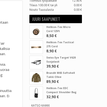
Toimitus työpaikalle
12.90 €
Tilaus 100.00 € tai yli
0.00 €
Nouto Tuusulasta
0.00 €
JUURI SAAPUNEET
tetaan
Helikon-Tex Micro
Cord 125ft
8,50 €
Helikon-Tex Tactical
Fair
275 Cord
allisia
8,90 €
aan.
Swiss Eye Target V620
Suojalasit
via.
39,90 €
 suoraa
Brandit M65 Softshell
ng
Takki Olive
89,90 €
Helikon-Tex EDC
nuuttia.
Compact Shoulder Bag
aan. Ei
32,90 €
KATSO KAIKKI