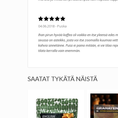
04.06.2018 - Puska
Ihan pirun hyvää kaffea oli vaikka en itse yleensä edes mu
sivussa on asteikko, josta voi itse zoomailla kuumaa vett
kahvia sinnetänne. Pussi ei paina mitään, ei vie tilaa rep
tilata kerralla vain enemmän.
SAATAT TYKÄTÄ NÄISTÄ