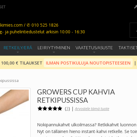
SET
kimies.com / ✆ 010 525 1826
e
- ja puhelintiedustelut arkisin 10:00 - 16:30
RETKEILY/ERÄ
LEIRIYTYMINEN
VAATETUS/ASUSTE
TAKTISE
 100,00 € TILAUKSET
ILMAN POSTIKULUJA NOUTOPISTEESEEN
|
kipussissa
GROWERS CUP KAHVIA
RETKIPUSSISSA
(
3
)
|
Arvostele tämä tuote
Nokipannukahvit ulkoilmassa? Retkikahvit luonno
Nyt on tälläinen hieno instant-kahvi retkelle. Se to