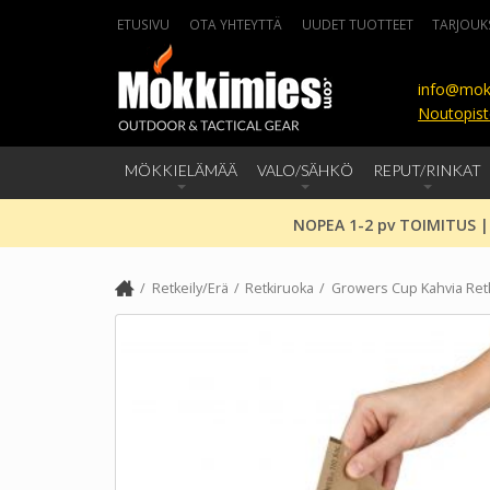
ETUSIVU
OTA YHTEYTTÄ
UUDET TUOTTEET
TARJOUK
info@mok
Noutopist
MÖKKIELÄMÄÄ
VALO/SÄHKÖ
REPUT/RINKAT
NOPEA 1-2 pv TOIMITUS |
Retkeily/Erä
Retkiruoka
Growers Cup Kahvia Ret