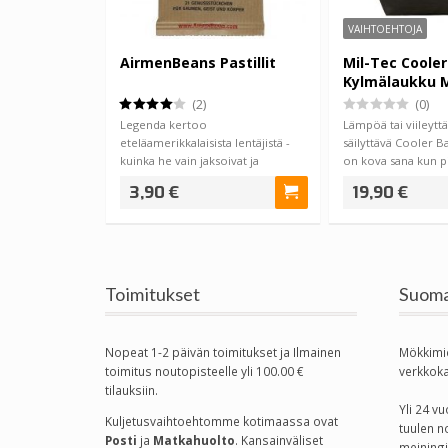
VAIHTOEHTOJA
AirmenBeans Pastillit
Mil-Tec Coole
Kylmälaukku 
(2)
(0)
Legenda kertoo
Lämpöä tai viileytt
eteläamerikkalaisista lentäjistä -
säilyttävä Cooler 
kuinka he vain jaksoivat ja
on kova sana kun p
jaksoivat painaa, vaik…
roudattu…
3,90 €
19,90 €
Toimitukset
Suoma
Nopeat 1-2 päivän toimitukset ja Ilmainen
Mökkimi
toimitus noutopisteelle yli 100.00 €
verkkok
tilauksiin.
Yli 24 
Kuljetusvaihtoehtomme kotimaassa
ovat
tuulen n
Posti
ja
Matkahuolto
. Kansainväliset
meiningi