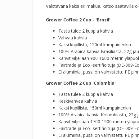
Valittavana kaksi eri makua, katso saatavilla ol
Grower Coffee 2 Cup - 'Brazil'
Tästä tulee 2 kuppia kahvia
Vahvaa kahvia
Kaksi kupillista, 150ml kumpainenkin
100% Arabica kahvia Brasiliasta, 22g jau
Kahvit viljellään 900-1600 metrin yläpuo
Fairtrade ja Eco -sertifioituja (DE-009-E
Ei alumiinia, pussi on valmistettu PE pin
Grower Coffee 2 Cup 'Colombia'
Tästä tulee 2 kuppia kahvia
Keskivahvaa kahvia
Kaksi kupillista, 150ml kumpainenkin
100% Arabica kahvia Kolumbiasta, 22g j
Kahvit viljellään 1700-1900 metrin yläp
Fairtrade ja Eco -sertifioituja (DE-009-E
Ei alumiinia, pussi on valmistettu PE pin